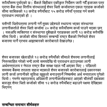
रूपैयाँसम्म पुर्याएकाे छ। बैंकले बिहीबार एकीकृत निर्देशन जारी गर्दैं इजाजत पत्र
प्राप्त बैंक तथा वित्तीय संस्थालाई शेयर धिताे कर्जावापत एकल ग्राहक कर्जाकाे
सीमा साबिककाे १२ कराेड रुपैयाँबाट १५ कराेड रुपैयाँ प्रवाह गर्न सक्ने
प्रावधान ल्याएकाे हाे ।
यसैगरी धिताेपत्रमा लगानी गर्ने मुख्य उद्देश्यले स्थापना भएका स‌ंस्थागत
लगानीकर्ताले शेयर धिताे कर्जामा २० कराेड रूपैयाँसम्म कर्जा पाउने भएका छन्
। यसअघि व्यक्तिगत र संस्थागत दुबैखाले ग्राहकका लागी १२ कराेड रूपैयाँकै
सीमा थियाे। कर्जाकाे सीमा बिस्तार सम्बन्धी राष्ट्र बै‌ंककाे निर्णयले शेयर
बजारमा पार्ने प्रभाव आइतबारकाे काराेबारले देखाउनेछ।
शेयर बजारका खेलाडीले १२ कराेड रुपैयाँकाे सीमाले शेयरमा लगानीलाई
निरुत्साहित गरेकाे भन्दै लामाे समयदेखि याे प्रावधान हटाउनका लागी
अर्थमन्त्रालय र नेपाल राष्ट्र बै‌ंक समक्ष पहल गर्दै आएका थिए । पछिल्लाे
समयमा बै‌ंकमा तरलता सहज भएकाले शेयर बजारकाे काराेबारलाई उकास्नका
लागी कर्जा लगानीकाे सुविधा खुकुलाे बनाउनुपर्ने निष्कर्षमा अर्थ मन्त्रालय पुगेकाे
थियाे। गभर्नर महाप्रसाद अधिकारी लगानीकर्ताहरुबाट आएकाे चाैतर्फी दबाबका
बावजुद शेयर धिताे कर्जाकाे सीमा १२ कराेड रुपैयाँबाट बढाउने पक्षमा देखिएका
थिएनन्
सम्बन्धित समाचार शीर्षकहरु