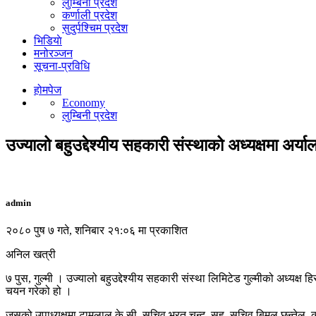
लुम्बिनी प्रदेश
कर्णाली प्रदेश
सुदुर्पश्चिम प्रदेश
भिडियाे
मनोरञ्जन
सूचना-प्रविधि
होमपेज
Economy
लुम्बिनी प्रदेश
उज्यालो बहुउद्देश्यीय सहकारी संस्थाको अध्यक्षमा अर्
admin
२०८० पुष ७ गते, शनिबार २१:०६ मा प्रकाशित
अनिल खत्री
७ पुस, गुल्मी । उज्यालो बहुउद्देश्यीय सहकारी संस्था लिमिटेड गुल्मीको अध्यक्
चयन गरेको हो ।
जसको उपाध्यक्षमा टामलाल के.सी, सचिव भरत चन्द, सह–सचिव बिमल छन्तेल, कोषा