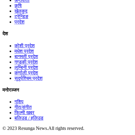
अन्तर्वार्ता
कृषि
खेलकुद
ट्रेन्डिङ
प्रदेश
देश
कोशी प्रदेश
मधेश प्रदेश
बागमती प्रदेश
गण्डकी प्रदेश
लुम्बिनी प्रदेश
कर्णाली प्रदेश
सुदुर्पश्चिम प्रदेश
मनोरञ्जन
गशिप
गीत/संगीत
फिल्मी खबर
बलिउड / हलिउड
© 2023 Resunga News.All rights reserved.