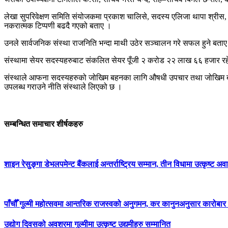
लेखा सुपरिवेक्षण समिति संयोजकमा प्रकाश चालिसे, सदस्य एलिजा थापा श्रीस, स
नकरात्मक टिप्पणी बढदै गएको बताए ।
उनले सार्वजनिक संस्था राजनिति भन्दा माथी उठेर सञ्चालन गरे सफल हुने बत
संस्थामा सेयर सदस्यहरुबाट संकलित सेयर पूँजी २ करोड २२ लाख ६६ हजार 
संस्थाले आफना सदस्यहरुको जोखिम बहनका लागि औषधी उपचार तथा जोखिम बहन कोष
उपलब्ध गराउने नीति संस्थाले लिएको छ ।
सम्बन्धित समाचार शीर्षकहरु
शाइन रेसुङ्गा डेभलपमेन्ट बैंकलाई अन्तर्राष्ट्रिय सम्मान, तीन विधामा उत्कृष्ट अवार
पाँचौँ गुल्मी महोत्सवमा आन्तरिक राजस्वको अनुगमन, कर कानुनअनुसार कारोबार गर
उद्योग दिवसको अवशरमा गुल्मीमा उत्कृष्ट उद्यमीहरु सम्मानित