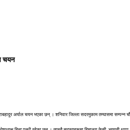
याल चयन
ष हिराबहादुर अर्याल चयन भएका छन् । शनिवार जिल्ला सदरमुकाम तम्घासमा सम्पन्न च
ध्यक्ष बिन्दु पन्थी रहेका छन् । त्यस्तै सदस्यहरूमा हिमालय केसी, भगवती था