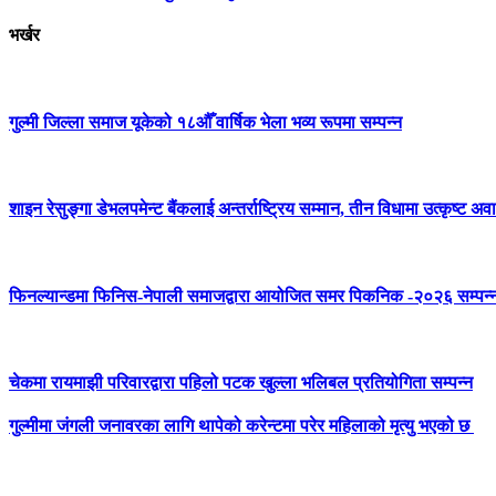
भर्खर
गुल्मी जिल्ला समाज यूकेको १८औँ वार्षिक भेला भव्य रूपमा सम्पन्न
शाइन रेसुङ्गा डेभलपमेन्ट बैंकलाई अन्तर्राष्ट्रिय सम्मान, तीन विधामा उत्कृष्ट अवार
फिनल्यान्डमा फिनिस-नेपाली समाजद्वारा आयोजित समर पिकनिक -२०२६ सम्पन्
चेकमा रायमाझी परिवारद्वारा पहिलो पटक खुल्ला भलिबल प्रतियोगिता सम्पन्न
गुल्मीमा जंगली जनावरका लागि थापेको करेन्टमा परेर महिलाको मृत्यु भएको छ