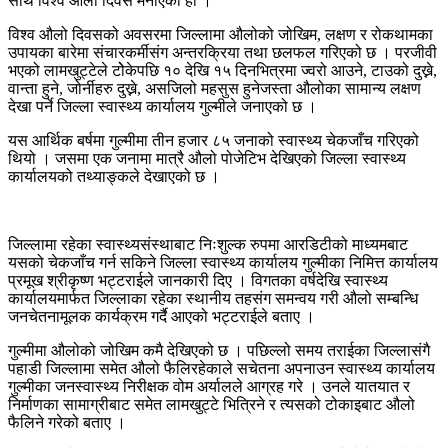
साथ विश्व औलो दिवस मनाएको हो ।
विश्व औलो दिवसको अवसरमा जिल्लामा औलोको जोखिम, लक्षण र रोकथामका
उपायका बारेमा संचारकर्मीसंग अन्तरक्रिया तथा छलफल गरिएको छ । परजीवी
भएको लामखुट्टेले टोेकेपछि १० देखि १५ दिनभित्रमा ज्वरो आउने, टाउको दुख्ने,
वान्ता हुने, जोर्नीहरु दुख्ने, असजिलो महसुस हुनेजस्ता औलोका सामान्य लक्षण
देखा पर्ने जिल्ला स्वास्थ्य कार्यालय गुल्मीले जनाएको छ ।
यस आर्थिक बर्षमा गुल्मीमा तीन हजार ८५ जनाको स्वास्थ्य चेकजाँच गरिएको
थियो । जसमा एक जनामा मात्रै औलो पोजेटिभ देखिएको जिल्ला स्वास्थ्य
कार्यालयको तथ्याङ्कले देखाएको छ ।
जिल्लामा रहेका स्वास्थ्यसंस्थाबाट निःशुल्क रुपमा आरडिटीको माध्यमबाट
यसको चेकजाँच गर्न सकिने जिल्ला स्वास्थ्य कार्यालय गुल्मीका निमित्त कार्यालय
प्रमूख श्रीकृष्ण भट्टराईले जानकारी दिए । विगतका वर्षदेखि स्वास्थ्य
कार्यालयमार्फत जिल्लाका रहेका स्थानीय तहसंग समन्वय गरी औलो सम्बन्धि
जनचेतनामूलक कार्यक्रम गर्दै आएको भट्टराईले बताए ।
गुल्मीमा औलोको जोखिम कमै देखिएको छ । पछिल्लो समय तराईका जिल्लासंगै
पहाडी जिल्लामा समेत औलो फैलिरहेकाले सचेतना अपनाउन स्वास्थ्य कार्यालय
गुल्मीका जनस्वास्थ्य निरीक्षक वोम अर्यालले आग्रह गरे । उनले यातयात र
निर्माणका सामाग्रीबाट समेत लामखुट्टे भित्रिने र त्यसको टोकाइबाट औलो
फैलिने गरेको बताए ।