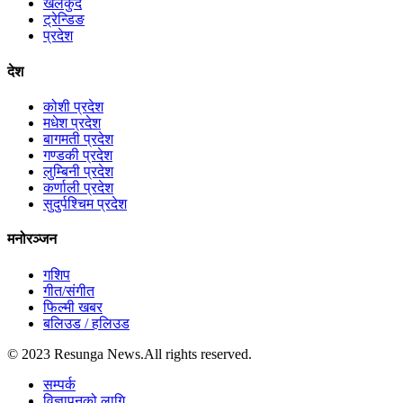
खेलकुद
ट्रेन्डिङ
प्रदेश
देश
कोशी प्रदेश
मधेश प्रदेश
बागमती प्रदेश
गण्डकी प्रदेश
लुम्बिनी प्रदेश
कर्णाली प्रदेश
सुदुर्पश्चिम प्रदेश
मनोरञ्जन
गशिप
गीत/संगीत
फिल्मी खबर
बलिउड / हलिउड
© 2023 Resunga News.All rights reserved.
सम्पर्क
विज्ञापनको लागि