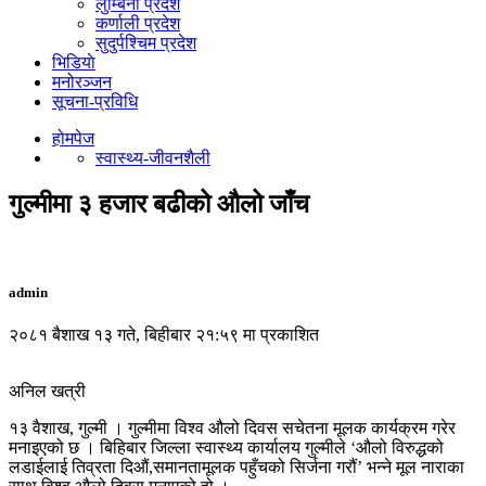
लुम्बिनी प्रदेश
कर्णाली प्रदेश
सुदुर्पश्चिम प्रदेश
भिडियाे
मनोरञ्जन
सूचना-प्रविधि
होमपेज
स्वास्थ्य-जीवनशैली
गुल्मीमा ३ हजार बढीको औलो जाँच
admin
२०८१ बैशाख १३ गते, बिहीबार २१:५९ मा प्रकाशित
अनिल खत्री
१३ वैशाख, गुल्मी । गुल्मीमा विश्व औलो दिवस सचेतना मूलक कार्यक्रम गरेर
मनाइएको छ । बिहिबार जिल्ला स्वास्थ्य कार्यालय गुल्मीले ‘औलो विरुद्धको
लडाईलाई तिव्रता दिऔं,समानतामूलक पहुँचको सिर्जना गरौं’ भन्ने मूल नाराका