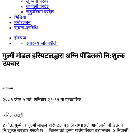
लुम्बिनी प्रदेश
कर्णाली प्रदेश
सुदुर्पश्चिम प्रदेश
भिडियाे
मनोरञ्जन
सूचना-प्रविधि
होमपेज
स्वास्थ्य-जीवनशैली
गुल्मी मोडल हस्पिटलद्धारा अग्नि पीडितको नि:शुल्क
उपचार
admin
२०८१ जेष्ठ ५ गते, शनिबार २१:११ मा प्रकाशित
अनिल खत्री
४ जेठ, गुल्मी । गुल्मी मोडल हस्पिटल प्रालि तम्घासले आगोलागी पीडितको
नि:शुल्क उपचार गरेको छ । जिल्लाको इस्मा गाउँपालिका वडानम्बर- ४ निवासी