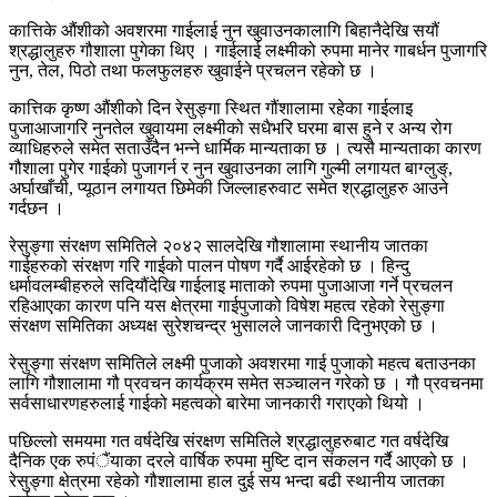
कात्तिके औंशीको अवशरमा गाईलाई नुन खुवाउनकालागि बिहानैदेखि सयौं
श्रद्धालुहरु गौशाला पुगेका थिए । गाईलाई लक्ष्मीको रुपमा मानेर गाबर्धन पुजागरि
नुन, तेल, पिठो तथा फलफुलहरु खुवाईने प्रचलन रहेको छ ।
कात्तिक कृष्ण औंशीको दिन रेसुङ्गा स्थित गौंशालामा रहेका गाईलाइ
पुजाआजागरि नुनतेल खुवायमा लक्ष्मीको सधैभरि घरमा बास हुने र अन्य रोग
व्याधिहरुले समेत सताउँदैन भन्ने धार्मिक मान्यताका छ । त्यसै मान्यताका कारण
गौशाला पुगेर गाईको पुजागर्न र नुन खुवाउनका लागि गुल्मी लगायत बाग्लुङ्,
अर्घाखाँची, प्यूठान लगायत छिमेकी जिल्लाहरुवाट समेत श्रद्धालुहरु आउने
गर्दछन ।
रेसुङ्गा संरक्षण समितिले २०४२ सालदेखि गौशालामा स्थानीय जातका
गाईहरुको संरक्षण गरि गाईको पालन पोषण गर्दै आईरहेको छ । हिन्दु
धर्मावलम्बीहरुले सदियौंदेखि गाईलाइ माताको रुपमा पुजाआजा गर्ने प्रचलन
रहिआएका कारण पनि यस क्षेत्रमा गाईपुजाको विषेश महत्व रहेको रेसुङ्गा
संरक्षण समितिका अध्यक्ष सुरेशचन्द्र भुसालले जानकारी दिनुभएको छ ।
रेसुङ्गा संरक्षण समितिले लक्ष्मी पुजाको अवशरमा गाई पुजाको महत्व बताउनका
लागि गौशालामा गौ प्रवचन कार्यक्रम समेत सञ्चालन गरेको छ । गौ प्रवचनमा
सर्वसाधारणहरुलाई गाईको महत्वको बारेमा जानकारी गराएको थियो ।
पछिल्लो समयमा गत वर्षदेखि संरक्षण समितिले श्रद्धालुहरुबाट गत वर्षदेखि
दैनिक एक रुपंैंयाका दरले वार्षिक रुपमा मुष्टि दान संकलन गर्दै आएको छ ।
रेसुङ्गा क्षेत्रमा रहेको गौशालामा हाल दुई सय भन्दा बढी स्थानीय जातका