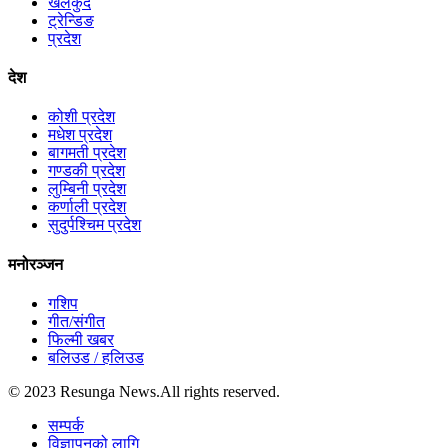
खेलकुद
ट्रेन्डिङ
प्रदेश
देश
कोशी प्रदेश
मधेश प्रदेश
बागमती प्रदेश
गण्डकी प्रदेश
लुम्बिनी प्रदेश
कर्णाली प्रदेश
सुदुर्पश्चिम प्रदेश
मनोरञ्जन
गशिप
गीत/संगीत
फिल्मी खबर
बलिउड / हलिउड
© 2023 Resunga News.All rights reserved.
सम्पर्क
विज्ञापनको लागि