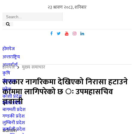
२३ श्रावण २०८३, शनिबार
होमपेज
अन्तराष्ट्रिय
अन्तर्वार्ता
होमपेज
मुख्य समाचार
कृषि
सरकार नागरिकमा देखिएको निरासा हटाउने
खेलकुद
प्रदेश
काममा लागिपरेको छ ः उपमहासचिव
कोशी प्रदेश
ज्ञवाली
मधेश प्रदेश
बागमती प्रदेश
गण्डकी प्रदेश
लुम्बिनी प्रदेश
कर्णाली प्रदेश
admin