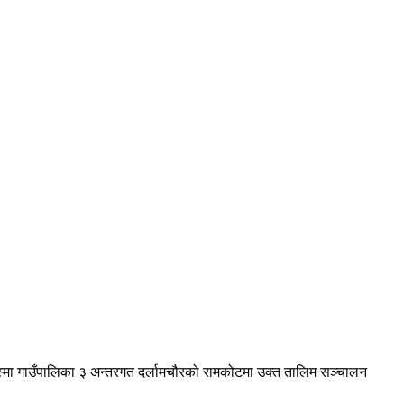
ा इस्मा गाउँपालिका ३ अन्तरगत दर्लामचौरको रामकोटमा उक्त तालिम सञ्चालन