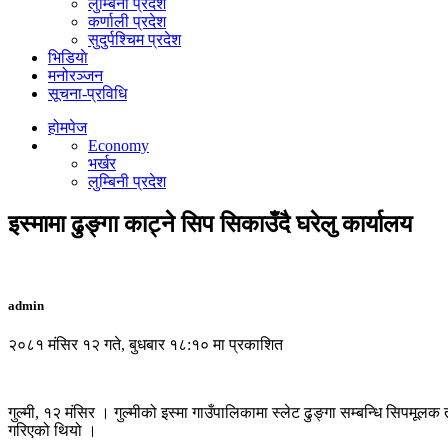
लुम्बिनी प्रदेश
कर्णाली प्रदेश
सुदुर्पश्चिम प्रदेश
भिडियाे
मनोरञ्जन
सूचना-प्रविधि
होमपेज
Economy
भर्खर
लुम्बिनी प्रदेश
इस्मामा ढुङ्गा काट्ने सिप सिकाउँदै घरेलु कार्यालय
admin
२०८१ मंसिर १२ गते, बुधबार १८:१० मा प्रकाशित
गुल्मी, १२ मंसिर । गुल्मीको इस्मा गाउँपालिकामा स्लेट ढुङ्गा सम्बन्धि सिपम
गरिएको थियो ।