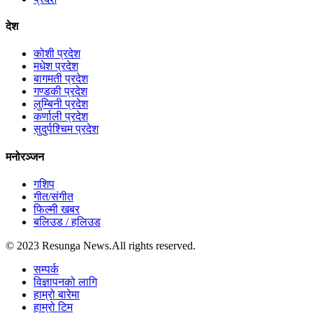
देश
कोशी प्रदेश
मधेश प्रदेश
बागमती प्रदेश
गण्डकी प्रदेश
लुम्बिनी प्रदेश
कर्णाली प्रदेश
सुदुर्पश्चिम प्रदेश
मनोरञ्जन
गशिप
गीत/संगीत
फिल्मी खबर
बलिउड / हलिउड
© 2023 Resunga News.All rights reserved.
सम्पर्क
विज्ञापनको लागि
हाम्रो बारेमा
हाम्रो टिम