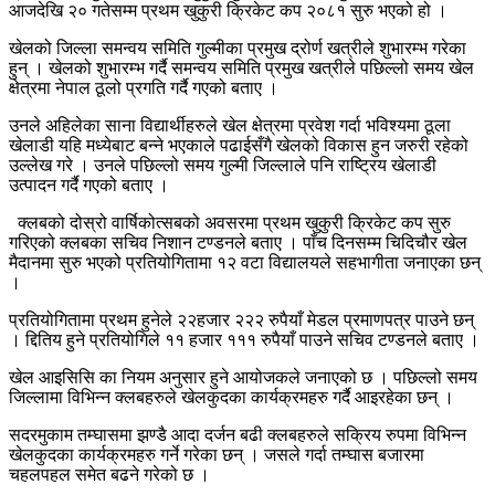
आजदेखि २० गतेसम्म प्रथम खुकुरी क्रिकेट कप २०८१ सुरु भएको हो ।
खेलको जिल्ला समन्वय समिति गुल्मीका प्रमुख द्रोर्ण खत्रीले शुभारम्भ गरेका
हुन् । खेलको शुभारम्भ गर्दै समन्वय समिति प्रमुख खत्रीले पछिल्लो समय खेल
क्षेत्रमा नेपाल ठूलो प्रगति गर्दै गएको बताए ।
उनले अहिलेका साना विद्यार्थीहरुले खेल क्षेत्रमा प्रवेश गर्दा भविश्यमा ठूला
खेलाडी यहि मध्येबाट बन्ने भएकाले पढाईसँगै खेलको विकास हुन जरुरी रहेको
उल्लेख गरे । उनले पछिल्लो समय गुल्मी जिल्लाले पनि राष्ट्रिय खेलाडी
उत्पादन गर्दै गएको बताए ।
क्लबको दोस्रो वार्षिकोत्सबको अवसरमा प्रथम खुकुरी क्रिकेट कप सुरु
गरिएको क्लबका सचिव निशान टण्डनले बताए । पाँच दिनसम्म चिदिचौर खेल
मैदानमा सुरु भएको प्रतियोगितामा १२ वटा विद्यालयले सहभागीता जनाएका छन्
।
प्रतियोगितामा प्रथम हुनेले २२हजार २२२ रुपैयाँ मेडल प्रमाणपत्र पाउने छन्
। द्दितिय हुने प्रतियोगिले ११ हजार १११ रुपैयाँ पाउने सचिव टण्डनले बताए ।
खेल आइसिसि का नियम अनुसार हुने आयोजकले जनाएको छ । पछिल्लो समय
जिल्लामा विभिन्न क्लबहरुले खेलकुदका कार्यक्रमहरु गर्दै आइरहेका छन् ।
सदरमुकाम तम्घासमा झण्डै आदा दर्जन बढी क्लबहरुले सक्रिय रुपमा विभिन्न
खेलकुदका कार्यक्रमहरु गर्ने गरेका छन् । जसले गर्दा तम्घास बजारमा
चहलपहल समेत बढने गरेको छ ।