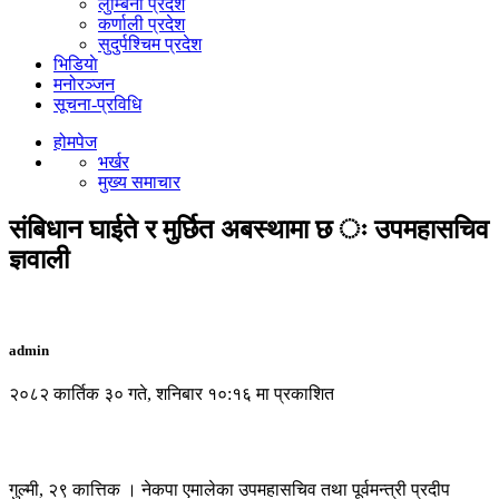
लुम्बिनी प्रदेश
कर्णाली प्रदेश
सुदुर्पश्चिम प्रदेश
भिडियाे
मनोरञ्जन
सूचना-प्रविधि
होमपेज
भर्खर
मुख्य समाचार
संबिधान घाईते र मुर्छित अबस्थामा छ ः उपमहासचिव
ज्ञवाली
admin
२०८२ कार्तिक ३० गते, शनिबार १०:१६ मा प्रकाशित
गुल्मी, २९ कात्तिक । नेकपा एमालेका उपमहासचिव तथा पूर्वमन्त्री प्रदीप