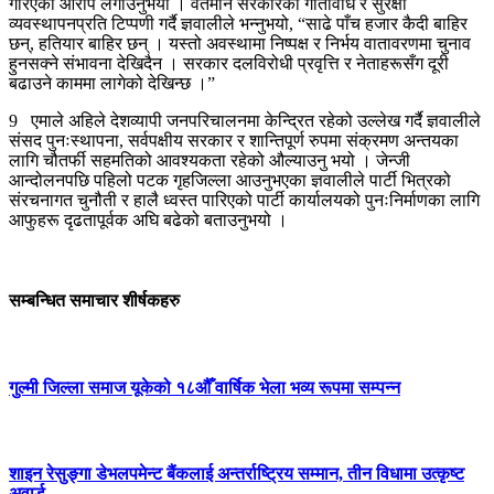
गरिएको आरोप लगाउनुभयो । वर्तमान सरकारको गतिविधि र सुरक्षा
व्यवस्थापनप्रति टिप्पणी गर्दै ज्ञवालीले भन्नुभयो, “साढे पाँच हजार कैदी बाहिर
छन्, हतियार बाहिर छन् । यस्तो अवस्थामा निष्पक्ष र निर्भय वातावरणमा चुनाव
हुनसक्ने संभावना देखिदैन । सरकार दलविरोधी प्रवृत्ति र नेताहरूसँग दूरी
बढाउने काममा लागेको देखिन्छ ।”
9 एमाले अहिले देशव्यापी जनपरिचालनमा केन्द्रित रहेको उल्लेख गर्दै ज्ञवालीले
संसद पुनःस्थापना, सर्वपक्षीय सरकार र शान्तिपूर्ण रुपमा संक्रमण अन्तयका
लागि चौतर्फी सहमतिको आवश्यकता रहेको औल्याउनु भयो । जेन्जी
आन्दोलनपछि पहिलो पटक गृहजिल्ला आउनुभएका ज्ञवालीले पार्टी भित्रको
संरचनागत चुनौती र हालै ध्वस्त पारिएको पार्टी कार्यालयको पुनःनिर्माणका लागि
आफुहरू दृढतापूर्वक अघि बढेको बताउनुभयो ।
सम्बन्धित समाचार शीर्षकहरु
गुल्मी जिल्ला समाज यूकेको १८औँ वार्षिक भेला भव्य रूपमा सम्पन्न
शाइन रेसुङ्गा डेभलपमेन्ट बैंकलाई अन्तर्राष्ट्रिय सम्मान, तीन विधामा उत्कृष्ट
अवार्ड