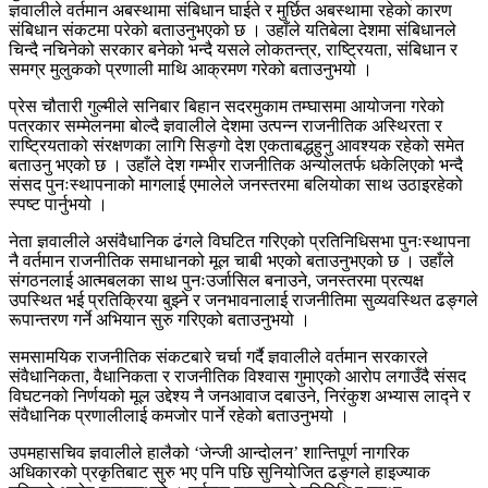
ज्ञवालीले वर्तमान अबस्थामा संबिधान घाईते र मुर्छित अबस्थामा रहेको कारण
संबिधान संकटमा परेको बताउनुभएको छ । उहाँले यतिबेला देशमा संबिधानले
चिन्दै नचिनेको सरकार बनेको भन्दै यसले लोकतन्त्र, राष्ट्रियता, संबिधान र
समग्र मुलुकको प्रणाली माथि आक्रमण गरेको बताउनुभयो ।
प्रेस चौतारी गुल्मीले सनिबार बिहान सदरमुकाम तम्घासमा आयोजना गरेको
पत्रकार सम्मेलनमा बोल्दै ज्ञवालीले देशमा उत्पन्न राजनीतिक अस्थिरता र
राष्ट्रियताको संरक्षणका लागि सिङ्गो देश एकताबद्धहुनु आवश्यक रहेको समेत
बताउनु भएको छ । उहाँले देश गम्भीर राजनीतिक अन्योलतर्फ धकेलिएको भन्दै
संसद पुनःस्थापनाको मागलाई एमालेले जनस्तरमा बलियोका साथ उठाइरहेको
स्पष्ट पार्नुभयो ।
नेता ज्ञवालीले असंवैधानिक ढंगले विघटित गरिएको प्रतिनिधिसभा पुनःस्थापना
नै वर्तमान राजनीतिक समाधानको मूल चाबी भएको बताउनुभएको छ । उहाँले
संगठनलाई आत्मबलका साथ पुनःउर्जासिल बनाउने, जनस्तरमा प्रत्यक्ष
उपस्थित भई प्रतिक्रिया बुझ्ने र जनभावनालाई राजनीतिमा सुव्यवस्थित ढङ्गले
रूपान्तरण गर्ने अभियान सुरु गरिएको बताउनुभयो ।
समसामयिक राजनीतिक संकटबारे चर्चा गर्दै ज्ञवालीले वर्तमान सरकारले
संवैधानिकता, वैधानिकता र राजनीतिक विश्वास गुमाएको आरोप लगाउँदै संसद
विघटनको निर्णयको मूल उद्देश्य नै जनआवाज दबाउने, निरंकुश अभ्यास लाद्ने र
संवैधानिक प्रणालीलाई कमजोर पार्ने रहेको बताउनुभयो ।
उपमहासचिव ज्ञवालीले हालैको ‘जेन्जी आन्दोलन’ शान्तिपूर्ण नागरिक
अधिकारको प्रकृतिबाट सुरु भए पनि पछि सुनियोजित ढङ्गले हाइज्याक