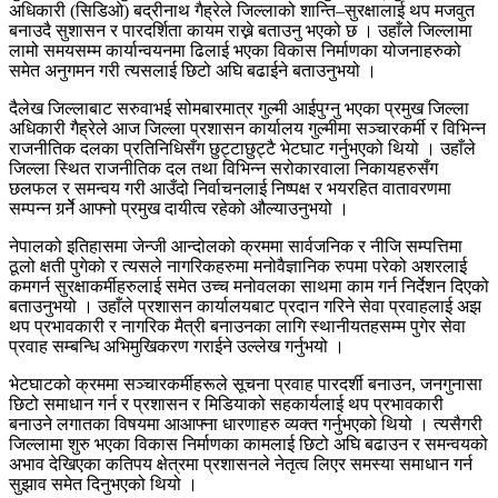
अधिकारी (सिडिओ) बद्रीनाथ गैह्रेले जिल्लाको शान्ति–सुरक्षालाई थप मजवुत
बनाउदै सुशासन र पारदर्शिता कायम राख्ने बताउनु भएको छ । उहाँले जिल्लामा
लामो समयसम्म कार्यान्वयनमा ढिलाई भएका विकास निर्माणका योजनाहरुको
समेत अनुगमन गरी त्यसलाई छिटो अघि बढाईने बताउनुभयो ।
दैलेख जिल्लाबाट सरुवाभई सोमबारमात्र गुल्मी आईपुग्नु भएका प्रमुख जिल्ला
अधिकारी गैह्रेले आज जिल्ला प्रशासन कार्यालय गुल्मीमा सञ्चारकर्मी र विभिन्न
राजनीतिक दलका प्रतिनिधिसँग छुट्टाछुट्टै भेटघाट गर्नुभएको थियो । उहाँले
जिल्ला स्थित राजनीतिक दल तथा विभिन्न सरोकारवाला निकायहरुसँग
छलफल र समन्वय गरी आउँदो निर्वाचनलाई निष्पक्ष र भयरहित वातावरणमा
सम्पन्न गर्र्नेे आफ्नो प्रमुख दायीत्व रहेको औल्याउनुभयो ।
नेपालको इतिहासमा जेन्जी आन्दोलको क्रममा सार्वजनिक र नीजि सम्पत्तिमा
ठूलो क्षती पुगेको र त्यसले नागरिकहरुमा मनोवैज्ञानिक रुपमा परेको अशरलाई
कमगर्न सुरक्षाकर्मीहरुलाई समेत उच्च मनोवलका साथमा काम गर्न निर्देशन दिएको
बताउनुभयो । उहाँले प्रशासन कार्यालयबाट प्रदान गरिने सेवा प्रवाहलाई अझ
थप प्रभावकारी र नागरिक मैत्री बनाउनका लागि स्थानीयतहसम्म पुगेर सेवा
प्रवाह सम्बन्धि अभिमुखिकरण गराईने उल्लेख गर्नुभयो ।
भेटघाटको क्रममा सञ्चारकर्मीहरूले सूचना प्रवाह पारदर्शी बनाउन, जनगुनासा
छिटो समाधान गर्न र प्रशासन र मिडियाको सहकार्यलाई थप प्रभावकारी
बनाउने लगातका विषयमा आआफ्ना धारणाहरु व्यक्त गर्नुभएको थियो । त्यसैगरी
जिल्लामा शुरु भएका विकास निर्माणका कामलाई छिटो अघि बढाउन र समन्वयको
अभाव देखिएका कतिपय क्षेत्रमा प्रशासनले नेतृत्व लिएर समस्या समाधान गर्न
सुझाव समेत दिनुभएको थियो ।