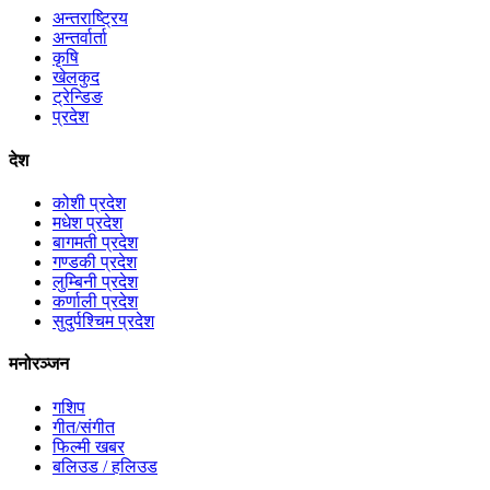
अन्तराष्ट्रिय
अन्तर्वार्ता
कृषि
खेलकुद
ट्रेन्डिङ
प्रदेश
देश
कोशी प्रदेश
मधेश प्रदेश
बागमती प्रदेश
गण्डकी प्रदेश
लुम्बिनी प्रदेश
कर्णाली प्रदेश
सुदुर्पश्चिम प्रदेश
मनोरञ्जन
गशिप
गीत/संगीत
फिल्मी खबर
बलिउड / हलिउड