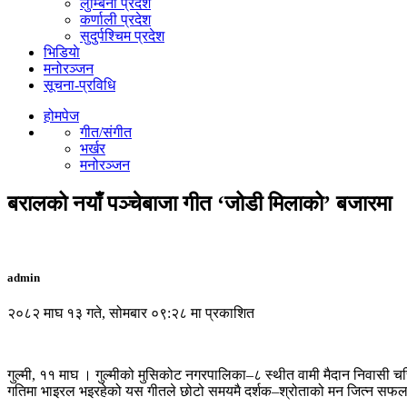
लुम्बिनी प्रदेश
कर्णाली प्रदेश
सुदुर्पश्चिम प्रदेश
भिडियाे
मनोरञ्जन
सूचना-प्रविधि
होमपेज
गीत/संगीत
भर्खर
मनोरञ्जन
बरालको नयाँ पञ्चेबाजा गीत ‘जोडी मिलाको’ बजारमा
admin
२०८२ माघ १३ गते, सोमबार ०९:२८ मा प्रकाशित
गुल्मी, ११ माघ । गुल्मीको मुसिकोट नगरपालिका–८ स्थीत वामी मैदान निवासी 
गतिमा भाइरल भइरहेको यस गीतले छोटो समयमै दर्शक–श्रोताको मन जित्न सफ