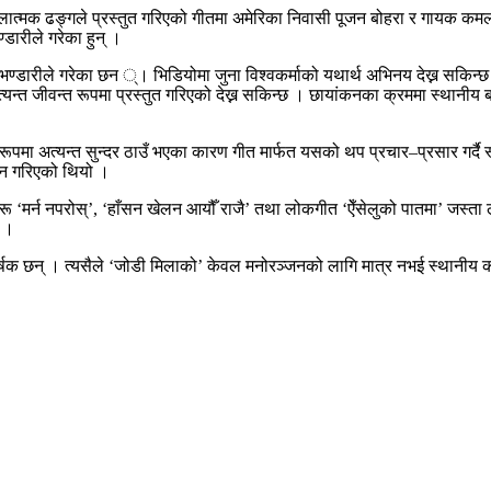
कलात्मक ढङ्गले प्रस्तुत गरिएको गीतमा अमेरिका निवासी पूजन बोहरा र गायक क
डारीले गरेका हुन् ।
द भण्डारीले गरेका छन ्। भिडियोमा जुना विश्वकर्माको यथार्थ अभिनय देख्न सकिन
्यन्त जीवन्त रूपमा प्रस्तुत गरिएको देख्न सकिन्छ । छायांकनका क्रममा स्थानी
पमा अत्यन्त सुन्दर ठाउँ भएका कारण गीत मार्फत यसको थप प्रचार–प्रसार गर्दै स्थ
कन गरिएको थियो ।
 ‘मर्न नपरोस्’, ‘हाँसन खेलन आयौँ राजै’ तथा लोकगीत ‘ऐँसेलुको पातमा’ जस्त
छ ।
षक छन् । त्यसैले ‘जोडी मिलाको’ केवल मनोरञ्जनको लागि मात्र नभई स्थानीय कला,