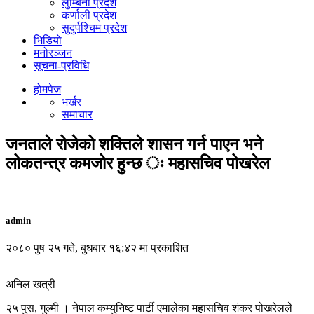
लुम्बिनी प्रदेश
कर्णाली प्रदेश
सुदुर्पश्चिम प्रदेश
भिडियाे
मनोरञ्जन
सूचना-प्रविधि
होमपेज
भर्खर
समाचार
जनताले रोजेको शक्तिले शासन गर्न पाएन भने
लोकतन्त्र कमजोर हुन्छ ः महासचिव पोखरेल
admin
२०८० पुष २५ गते, बुधबार १६:४२ मा प्रकाशित
अनिल खत्री
२५ पुस, गुल्मी । नेपाल कम्युनिष्ट पार्टी एमालेका महासचिव शंकर पोखरेलले