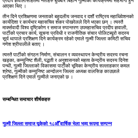
प्रदीप ज्ञवालीसहितमा नेताहरु बुधबार बिहान गुल्मीको कार्यक्रममा सहभागी हुन
आएका थिए ।
तीन दिने प्रशिक्षणमा जनताको बहुदलीय जनवाद र दशौं राष्ट्रिय महाधिवेशनको
कार्यदिशा र कार्यभार महासचिव शंकर पोखरेलले दिने भएका छन् । त्यस्तै
मार्क्सवादी विश्व दृष्टिकोण र समाज रुपान्तरण उपमहासचिव प्रदीप ज्ञवाली,
पार्टीको प्रचार कार्य, सूचना प्रविधी र राजनीतिक संचार पोलिटब्यूरो सदस्य
सूर्य थापाले प्रशिक्षण दिने कार्यक्रम रहेको एमाले गुल्मी जिल्ला कमिटी सचिव
गणेश श्रीपालीले बताए ।
त्यस्तै पार्टीको संगठन निर्माण, संचालन र व्यवस्थापन केन्द्रीय सदस्य रचना
खड्का, कम्युनिष्ट शैली, पद्धती र अनुशासनको महत्व केन्द्रीय सदस्य दिनेश
पन्थी, गुल्मी जिल्लाको विकासमा पार्टीको भूमिका केन्द्रीय सल्लाहकार कमल
श्रेष्ठ, गुल्मीको कम्युनिष्ट आन्दोलन जिल्ला अध्यक्ष वालसिङ काउछाले
प्रशिक्षण दिने एमाले गुल्मीले जनाएको छ ।
सम्बन्धित समाचार शीर्षकहरु
गुल्मी जिल्ला समाज यूकेको १८औँ वार्षिक भेला भव्य रूपमा सम्पन्न