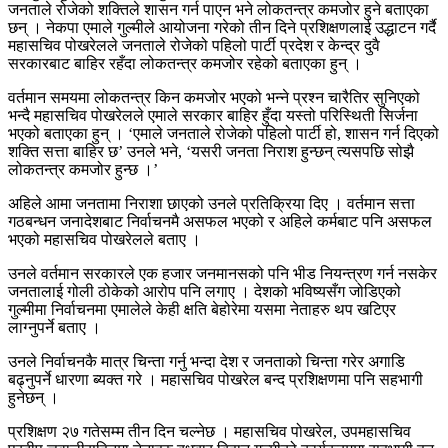
जनताले रोजेको शक्तिले शासन गर्न पाएन भने लोकतन्त्र कमजोर हुने बताएका
छन् । नेकपा एमाले गुल्मीले आयोजना गरेको तीन दिने प्रशिक्षणलाई उद्धाटन गर्दै
महासचिव पोखरेलले जनताले रोजेको पहिलो पार्टी प्रदेश र केन्द्र दुवै
सरकारबाट बाहिर रहँदा लोकतन्त्र कमजोर रहेको बताएका हुन् ।
वर्तमान समयमा लोकतन्त्र किन कमजोर भएको भन्ने प्रश्न चारैतिर सुनिएको
भन्दै महासचिव पोखरेलले एमाले सरकार बाहिर हुँदा यस्तो परिस्थिती सिर्जना
भएको बताएका हुन् । ‘एमाले जनताले रोजेको पहिलो पार्टी हो, शासन गर्न दिएको
शक्ति सत्ता बाहिर छ’ उनले भने, ‘यसरी जनता निराश हुन्छन् त्यसपछि सोझै
लोकतन्त्र कमजोर हुन्छ ।’
अहिले आमा जनतामा निराशा छाएको उनले प्रतिक्रिया दिए । वर्तमान सत्ता
गठबन्धन जनादेशबाट निर्वाचनमै असफल भएको र अहिले कर्मबाट पनि असफल
भएको महासचिव पोखरेलले बताए ।
उनले वर्तमान सरकारले एक हजार जनमानसको पनि भीड नियन्त्रण गर्न नसकेर
जनतालाई गोली ठोकेको आरोप पनि लगाए । देशको भविष्यसँग जोडिएको
गुल्मीमा निर्वाचनमा एमालेले केही क्षति बेहोरेमा यसमा नेताहरु थप खटिएर
लाग्नुपर्ने बताए ।
उनले निर्वाचनकै मात्र चिन्ता गर्नु भन्दा देश र जनताको चिन्ता गरेर अगाडि
बढ्नुपर्ने धारणा ब्यक्त गरे । महासचिव पोखरेल बन्द प्रशिक्षणमा पनि सहभागी
हुनेछन् ।
प्रशिक्षण २७ गतेसम्म तीन दिन चल्नेछ । महासचिव पोखरेल, उपमहासचिव