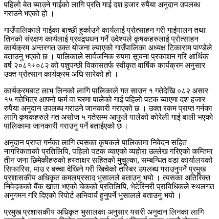
पहिलो बेत ब्याउने गाईको लागि प्रति गाई दश हजार रुपैंया अनुदान उपलब्ध
गराउने भएको हो ।
गाउँपालिकाले गाईका बाच्छी हुर्काउने कार्यलाई प्रोत्साहन गरी गाईपालन तथा
तिनको संरक्षण कार्यलाई प्रवद्र्धधन गर्ने उदेश्यले कृषकहरुलाई प्रोत्साहन
कार्यक्रम अन्तरगत उक्त योजना ल्याएको गाउँपालिका अध्यक्ष टिकाराम पाण्डेले
बताउनु भएको छ । पालिकाले सार्वजनिक रुपमा सूचना प्रकाशन गरि आर्थिक
वर्ष २०८१÷०८२ को पशुपन्छी विकासतर्फ स्वीकृत वार्षिक कार्यक्रम अनुसार
उक्त प्रोत्सान कार्यक्रम अघि सारेको हो ।
कार्यक्रमबाट लाभ लिनको लागि पालिकाले गत साउन १ गतेदेखि ०८२ असार
१५ गतेभित्र आफ्नो फर्म वा घरमा पालेको गाई पहिलो पटक ब्याएमा दश हजार
रुपैंया अनुदान उपलब्ध गराउने जानकारी गराएको छ । उक्त रकम प्राप्त गर्नका
लागि कृषकहरुले गत असोज ५ गतेसम्म आफुले पालेको कोरेली गाई बाली भएको
पालिकामा जानकारी गराउनु पर्ने बताईएको छ ।
अनुदान प्राप्त गर्नका लागि त्यसका कृषकले पालिकामा निवेदन सहित
नागरिकताको प्रतिलिपि, पहिलो पटक व्याएको व्यहोरा उल्लेख गरिएको कम्तिमा
तीन जना छिमेकीहरुको हस्ताक्षर सहितको मुचुल्का, सम्बन्धित वडा कार्यालयको
सिफारिस, माउ र बच्चा देखिने गरी खिचेको तस्बिर उपलब्ध गराउनुपर्ने प्रमुख
प्रशासकीय अधिकृत कमलप्रसाद भुसालले बताउनु भयो । त्यसका अतिरिक्त
निवेदकको बैंक खाता भएको चेकको प्रतिलिपि, भेटेरिनरी प्राविधिकले स्थलगत
अनुगमन गरि दिएको रिपोर्ट अनिवार्य हुनुपर्ने भुसालले बताउनु भयो ।
प्रमुख प्रशासकीय अधिकृत भुसालका अनुसार यसरी अनुदान लिनका लागि