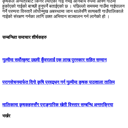
कृषकले अन्यत्रबाट किनेर ल्याएको गाई नभई अनिबार्य रुपमा आफ्नै गोठमा
हुर्काएको गाईको बाच्छी हुनुपर्ने बताईएको छ । पछिल्लो समयमा गाउँमा गाईपालन
गर्ने परम्परा विस्तारै लोपोन्मुख अबस्थामा जान थालेसँगै सत्यबती गाउँपालिकाले
गाईको संरक्षण गर्नका लागि उक्त अभियान सञ्चालन गर्न लागेको हो ।
सम्बन्धित समाचार शीर्षकहरु
गुल्मीमा सर्वोत्कृष्ट उद्यमी कुँवरलार्ई एक लाख पुरस्कार सहित सम्मान
परागसेचनमार्फत दिगो कृषि प्रवद्र्धन गर्न गुल्मीमा कृषक पाठशाला तालिम
मालिकामा कृषकहरुसँग प्राङ्गारिक खेती विस्तार सम्बन्धि अन्तरक्रिया
भर्खर