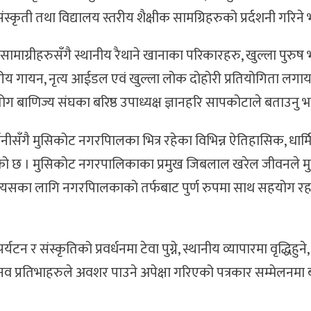
स्कृती तथा विद्यालय स्तरीय शैक्षीक सामग्रिहरुको प्रर्दशनी गरिन
ित सामाग्रीहरुसँगै स्थानीय रैथाने खानाका परिकारहरु, खुल्ला पुरु
स्तरीय गायन, नृत्य आईडल एवं खुल्ला लोक दोहोरी प्रतियोगिता लगायत 
ोग बाणिज्य संघका बरिष्ठ उपाध्यक्ष ज्ञानहरि सापकोटाले बताउनु भ
शनीसँगै मुसिकोट नगरपािलका भित्र रहेका विभिन्न ऐतिहासिक, धार्म
ने बताईएको छ । मुसिकोट नगरपालिकाका प्रमुख जिबलाल खरेल जीवनले
्दै त्यसका लागि नगरपािलकाको तर्फबाट पुर्ण रुपमा साथ सहयोग रह
 र संस्कृतिको प्रवर्धनमा टेवा पुग्ने, स्थानीय व्यापारमा वृद्धिहुने,
 नव प्रतिभाहरुले अवशर पाउने अपेक्षा गरिएको पत्रकार सम्मेलनम