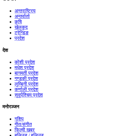
अन्तराष्ट्रिय
अन्तर्वार्ता
कृषि
खेलकुद
ट्रेन्डिङ
प्रदेश
देश
कोशी प्रदेश
मधेश प्रदेश
बागमती प्रदेश
गण्डकी प्रदेश
लुम्बिनी प्रदेश
कर्णाली प्रदेश
सुदुर्पश्चिम प्रदेश
मनोरञ्जन
गशिप
गीत/संगीत
फिल्मी खबर
बलिउड / हलिउड