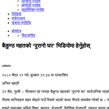
लुम्बिनी प्रदेश
कर्णाली प्रदेश
सुदुर्पश्चिम प्रदेश
भिडियाे
मनोरञ्जन
सूचना-प्रविधि
होमपेज
गीत/संगीत
बैकुण्ठ महतको ‘पुरानो घर’ भिडियोमा हेर्नुहोस्
admin
२०८० चैत्र २१ गते, बुधबार २१:३४ मा प्रकाशित
अनिल खत्री
२१ चैत, गुल्मी । गीतकार एवं गायक बैकुण्ठ महतको ‘पुरानो घर’ सार्वजनिक भ
गीतमा मानिसहरु शहर मोहले गाउँ रिक्तो भएको कथा गीतले समाबेश गरेको छ । गाउँ 
हाम्रो समाजमा अहिले शिक्षा, ब्यापार, रोजगारी, वैदेशिक रोजगारी, गृहयुद्ध जस्त