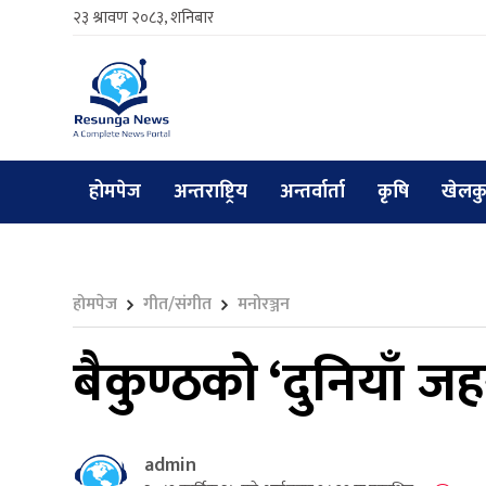
२३ श्रावण २०८३, शनिबार
होमपेज
अन्तराष्ट्रिय
अन्तर्वार्ता
कृषि
खेलक
होमपेज
गीत/संगीत
मनोरञ्जन
बैकुण्ठको ‘दुनियाँ
admin