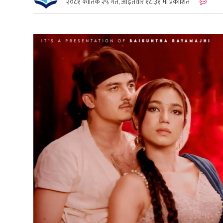
२०८१ कार्तिक २५ गते, आईतवार १८:३१ मा प्रकाशित