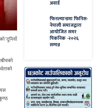
अवार्ड
फिनल्यान्डमा फिनिस-
नेपाली समाजद्वारा
आयोजित समर
पिकनिक -२०२६
ो ‘दुनियाँ
सम्पन्न
ंगबीचको
्थताको
ै यस
कुण्ठ