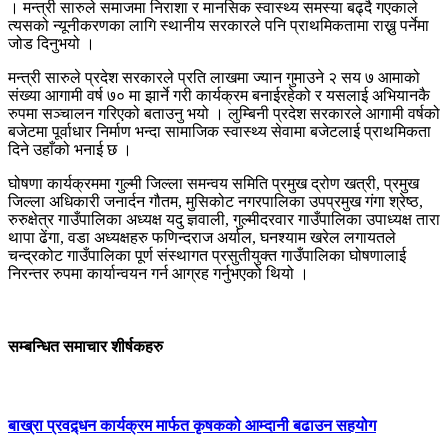
। मन्त्री सारुले समाजमा निराशा र मानसिक स्वास्थ्य समस्या बढ्दै गएकाले
त्यसको न्यूनीकरणका लागि स्थानीय सरकारले पनि प्राथमिकतामा राख्नु पर्नेमा
जोड दिनुभयो ।
मन्त्री सारुले प्रदेश सरकारले प्रति लाखमा ज्यान गुमाउने २ सय ७ आमाको
संख्या आगामी वर्ष ७० मा झार्ने गरी कार्यक्रम बनाईरहेको र यसलाई अभियानकै
रुपमा सञ्चालन गरिएको बताउनु भयो । लुम्बिनी प्रदेश सरकारले आगामी वर्षको
बजेटमा पूर्वाधार निर्माण भन्दा सामाजिक स्वास्थ्य सेवामा बजेटलाई प्राथमिकता
दिने उहाँको भनाई छ ।
घोषणा कार्यक्रममा गुल्मी जिल्ला समन्वय समिति प्रमुख द्रोण खत्री, प्रमुख
जिल्ला अधिकारी जनार्दन गौतम, मुसिकोट नगरपालिका उपप्रमुख गंगा श्रेष्ठ,
रुरुक्षेत्र गाउँपालिका अध्यक्ष यदु ज्ञवाली, गुल्मीदरवार गाउँपालिका उपाध्यक्ष तारा
थापा ढेंगा, वडा अध्यक्षहरु फणिन्दराज अर्याल, घनश्याम खरेल लगायतले
चन्द्रकोट गाउँपालिका पूर्ण संस्थागत प्रसुतीयुक्त गाउँपालिका घोषणालाई
निरन्तर रुपमा कार्यान्वयन गर्न आग्रह गर्नुभएको थियो ।
सम्बन्धित समाचार शीर्षकहरु
बाख्रा प्रवद्र्धन कार्यक्रम मार्फत कृषकको आम्दानी बढाउन सहयोग