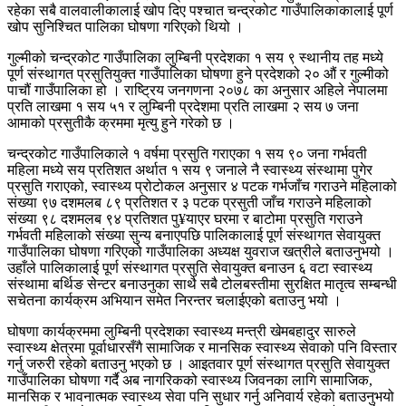
रहेका सबै वालवालीकालाई खोप दिए पश्चात चन्द्रकोट गाउँपालिकाकालाई पूर्ण
खोप सुनिश्चित पालिका घोषणा गरिएको थियो ।
गुल्मीको चन्द्रकोट गाउँपालिका लुम्बिनी प्रदेशका १ सय ९ स्थानीय तह मध्ये
पूर्ण संस्थागत प्रसुतियुक्त गाउँपालिका घोषणा हुने प्रदेशको २० औं र गुल्मीको
पाचौं गाउँपालिका हो । राष्ट्रिय जनगणना २०७८ का अनुसार अहिले नेपालमा
प्रति लाखमा १ सय ५१ र लुम्बिनी प्रदेशमा प्रति लाखमा २ सय ७ जना
आमाको प्रसुतीकै क्रममा मृत्यु हुने गरेको छ ।
चन्द्रकोट गाउँपालिकाले १ वर्षमा प्रसुति गराएका १ सय ९० जना गर्भवती
महिला मध्ये सय प्रतिशत अर्थात १ सय ९ जनाले नै स्वास्थ्य संस्थामा पुगेर
प्रसुति गराएको, स्वास्थ्य प्रोटोकल अनुसार ४ पटक गर्भजाँच गराउने महिलाको
संख्या ९७ दशमलब ८९ प्रतिशत र ३ पटक प्रसुती जाँच गराउने महिलाको
संख्या ९८ दशमलब ९४ प्रतिशत पु¥याएर घरमा र बाटोमा प्रसुति गराउने
गर्भवती महिलाको संख्या सुन्य बनाएपछि पालिकालाई पूर्ण संस्थागत सेवायुक्त
गाउँपालिका घोषणा गरिएको गाउँपालिका अध्यक्ष युवराज खत्रीले बताउनुभयो ।
उहाँले पालिकालाई पूर्ण संस्थागत प्रसुति सेवायुक्त बनाउन ६ वटा स्वास्थ्य
संस्थामा बर्थिङ सेन्टर बनाउनुका साथै सबै टोलबस्तीमा सुरक्षित मातृत्व सम्बन्धी
सचेतना कार्यक्रम अभियान समेत निरन्तर चलाईएको बताउनु भयो ।
घोषणा कार्यक्रममा लुम्बिनी प्रदेशका स्वास्थ्य मन्त्री खेमबहादुर सारुले
स्वास्थ्य क्षेत्रमा पूर्वाधारसँगै सामाजिक र मानसिक स्वास्थ्य सेवाको पनि विस्तार
गर्नु जरुरी रहेको बताउनु भएको छ । आइतवार पूर्ण संस्थागत प्रसुति सेवायुक्त
गाउँपालिका घोषणा गर्दै अब नागरिकको स्वास्थ्य जिवनका लागि सामाजिक,
मानसिक र भावनात्मक स्वास्थ्य सेवा पनि सुधार गर्नु अनिवार्य रहेको बताउनुभयो