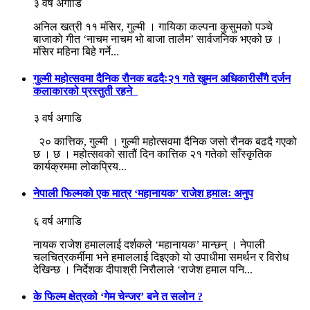
३ वर्ष अगाडि
अनिल खत्री ११ मंसिर, गुल्मी । गायिका कल्पना कुसुमको पञ्चे
बाजाको गीत ‘नाचम नाचम भो बाजा तालैम’ सार्वजनिक भएको छ ।
मंसिर महिना बिहे गर्ने...
गुल्मी महोत्सवमा दैनिक रौनक बढदैः२१ गते खुमन अधिकारीसँगै दर्जन
कलाकारको प्रस्तुती रहने
३ वर्ष अगाडि
२० कात्तिक, गुल्मी । गुल्मी महोत्सवमा दैनिक जसो रौनक बढदै गएको
छ । छ । महोत्सवको सातौं दिन कात्तिक २१ गतेको साँस्कृतिक
कार्यक्रममा लोकप्रिय...
नेपाली फिल्मको एक मात्र ‘महानायक’ राजेश हमालः अनुप
६ वर्ष अगाडि
नायक राजेश हमाललाई दर्शकले ‘महानायक’ मान्छन् । नेपाली
चलचित्रकर्मीमा भने हमाललाई दिइएको यो उपाधीमा समर्थन र विरोध
देखिन्छ । निर्देशक दीपाश्री निरौलाले ‘राजेश हमाल पनि...
के फिल्म क्षेत्रको ‘गेम चेन्जर’ बने त सलोन ?