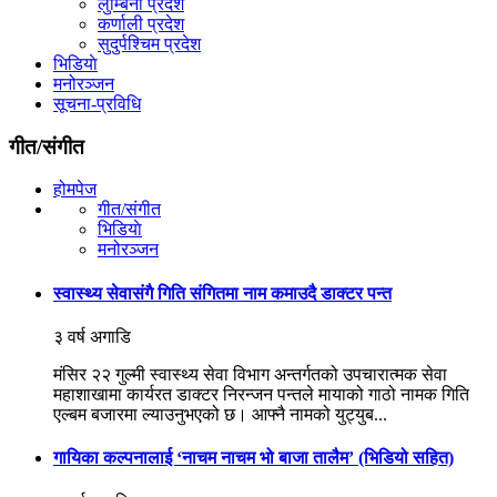
लुम्बिनी प्रदेश
कर्णाली प्रदेश
सुदुर्पश्चिम प्रदेश
भिडियाे
मनोरञ्जन
सूचना-प्रविधि
गीत/संगीत
होमपेज
गीत/संगीत
भिडियाे
मनोरञ्जन
स्वास्थ्य सेवासंगै गिति संगितमा नाम कमाउदै डाक्टर पन्त
३ वर्ष अगाडि
मंसिर २२ गुल्मी स्वास्थ्य सेवा विभाग अन्तर्गतको उपचारात्मक सेवा
महाशाखामा कार्यरत डाक्टर निरन्जन पन्तले मायाको गाठो नामक गिति
एल्बम बजारमा ल्याउनुभएको छ। आफ्नै नामको युट्युब...
गायिका कल्पनालाई ‘नाचम नाचम भो बाजा तालैम’ (भिडियो सहित)