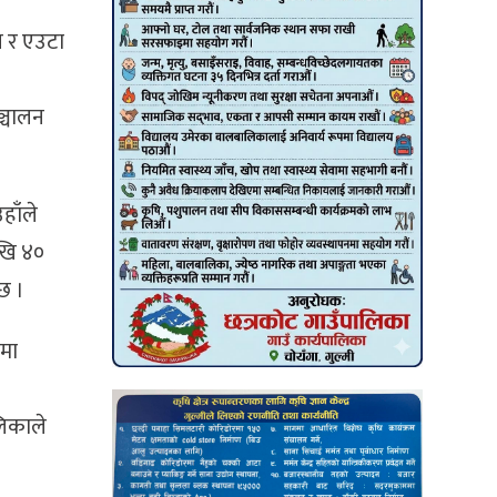
न र एउटा
ञ्चालन
हाँले
खि ४०
छ ।
नमा
लिकाले