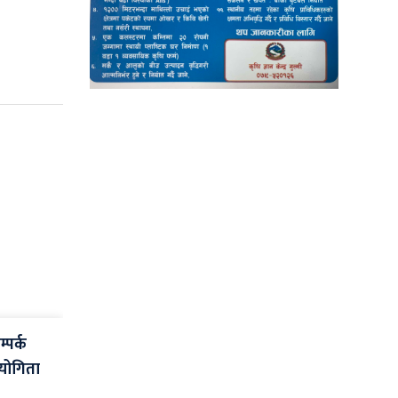
्पर्क
ियोगिता