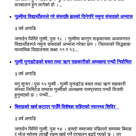
सञ्चालन हुन लागेको हो ।...
गुल्मीमा विद्यार्थीहरुले गरे संसदकै झल्को दिनेगरि नमुना संसदको अभ्यास
३ वर्ष अगाडि
जनार्दन घिमिरे गुल्मी, पुस १८ । गुल्मीमा कानुन सङ्कायमा अध्ययनरत
विद्यार्थीहरुले नमुना संसदको अभ्यास गरेका छन । जिल्लाको सिद्धबाबा
माध्यमिक विद्यालयमा कक्षा ११ र १२...
गुल्मी युनाइटेडको बचत तथा ऋण सहकारीको अध्यक्षमा पन्थी निर्वाचित
३ वर्ष अगाडि
मनु सुनार / पुस १५ गुल्मी - गुल्मी युनाइटेड बचत तथा ऋण सहकारी
संस्था लिमिटेड तम्घास गुल्मीको अध्यक्षमा रामप्रसाद पन्थी विजयी
हुनुभएको छ । पन्थी...
बिवाहको खर्च कटाएर गाउँमै विशेषज्ञ सहितको स्वास्थ्य शिविर
३ वर्ष अगाडि
जनार्दन घिमिरे गुल्मी, पुस १४ । हाम्रो समाजमा पछिल्लो समयमा बिवाह
र भोज भतेरमा लाखौं रकम खर्च गर्ने प्रचलन बढ्दै गएको छ । तर